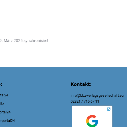
. März 2025 synchronisiert.
:
Kontakt:
tal24
info@bbz-verlagsgesellschaft.eu
02821 / 715 67 11
itz
rtal24
rportal24