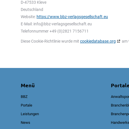
D-47533 Kleve
Deutschland
Website:
https://www.bbz-verlagsgesellschaft.eu
E-Mail:
info@
bbz-verlagsgesellschaft.eu
Telefonnummer +49 (0)2821 7156711
Diese Cookie-Richtlinie wurde mit
cookiedatabase.org
am 9
Menü
Portale
BBZ
Anwaltspor
Portale
Branchenbl
Leistungen
Branchenpo
News
Handwerke