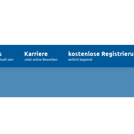
s
Karriere
kostenlose Registrier
uell sein
Jetzt online Bewerben
zeitlich begrenzt