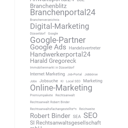
Branchenblitz
Branchenportal24
Branchenverzeichnis
Digital-Marketing
Düsseldorf
Google
Google-Partner
Google Ads
Handelsvertreter
Handwerkerportal24
Harald Gregoreck
Immobilienmarkt in Düsseldorf
Internet Marketing
Job-Portal
Jobbörse
Jobsuche
Marketing
Jobs
KI
Local SEO
Online-Marketing
Premiumpakete
Rechtsanwalt
Rechtsanwalt Robert Binder
Rechtsanwaltsfachangestellte*n
Reichweite
SEO
Robert Binder
SEA
SI Rechtsanwaltsgesellschaft