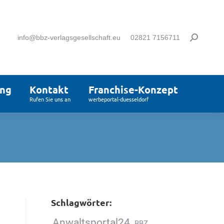
info@bbz-verlagsgesellschaft.eu
02821 7156711
ung
Kontakt
Franchise-Konzept
Rufen Sie uns an
werbeportal-duesseldorf
Schlagwörter:
Anwaltsportal24
BBZ