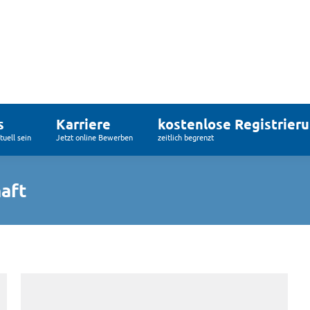
s
Karriere
kostenlose Registrier
uell sein
Jetzt online Bewerben
zeitlich begrenzt
haft