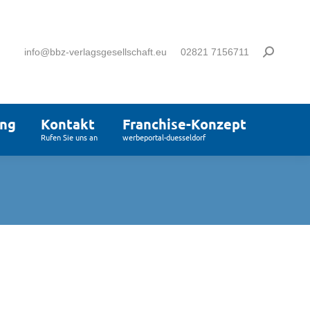
info@bbz-verlagsgesellschaft.eu
02821 7156711
ung
Kontakt
Franchise-Konzept
Rufen Sie uns an
werbeportal-duesseldorf