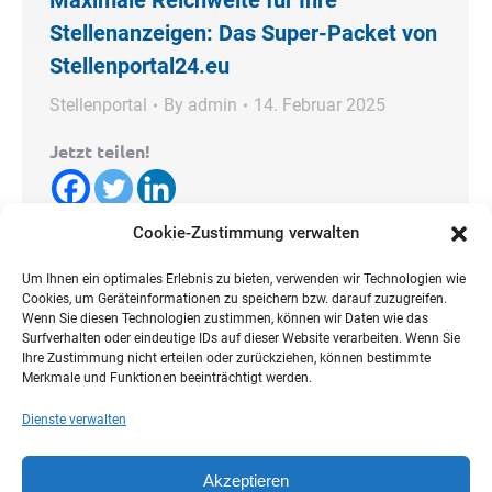
Maximale Reichweite für Ihre
Stellenanzeigen: Das Super-Packet von
Stellenportal24.eu
Stellenportal
By
admin
14. Februar 2025
Jetzt teilen!
Cookie-Zustimmung verwalten
Der Fachkräftemangel ist eine der größten
Herausforderungen für Unternehmen in
Um Ihnen ein optimales Erlebnis zu bieten, verwenden wir Technologien wie
Cookies, um Geräteinformationen zu speichern bzw. darauf zuzugreifen.
Deutschland. Um schnell und effizient die
Wenn Sie diesen Technologien zustimmen, können wir Daten wie das
passenden Kandidaten zu finden, benötigen
Surfverhalten oder eindeutige IDs auf dieser Website verarbeiten. Wenn Sie
Unternehmen eine Plattform mit guter Sichtbarkeit.
Ihre Zustimmung nicht erteilen oder zurückziehen, können bestimmte
Merkmale und Funktionen beeinträchtigt werden.
Stellenportal24.eu bietet mit dem Super-Packet die
perfekte Lösung: eine maximale Reichweite für
Dienste verwalten
Ihre Stellenangebote und eine gezielte Ansprache
potenzieller Bewerber. Warum Stellenportal24.eu?
Akzeptieren