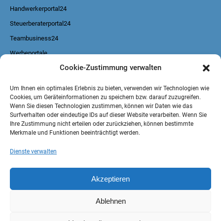
Handwerkerportal24
Steuerberaterportal24
Teambusiness24
Werbeportale
Cookie-Zustimmung verwalten
Kontakt:
Um Ihnen ein optimales Erlebnis zu bieten, verwenden wir Technologien wie
Cookies, um Geräteinformationen zu speichern bzw. darauf zuzugreifen.
info@bbz-verlagsgesellschaft.eu
Wenn Sie diesen Technologien zustimmen, können wir Daten wie das
02821 / 715 67 11
Surfverhalten oder eindeutige IDs auf dieser Website verarbeiten. Wenn Sie
Ihre Zustimmung nicht erteilen oder zurückziehen, können bestimmte
Merkmale und Funktionen beeinträchtigt werden.
Dienste verwalten
Akzeptieren
Ablehnen
Social Media: