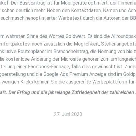
et. Der Basiseintrag ist für Mobilgeräte optimiert, der Firmen
schon deutlich mehr. Neben den Kontaktdaten, Namen und Adress
in suchmaschinenoptimierter Werbetext durch die Autoren der B
m wahrsten Sinne des Wortes Goldwert. Es sind die Allroundpak
omfortpaketes, noch zusätzlich die Möglichkeit, Stellenangebot
inklusive Routenplaner im Brancheneintrag, die Nennung von bis 
d die kostenlose Änderung der Microsite gehören zum umfangrei
Erstellung einer Facebook-Fanpage, falls dies gewünscht ist. Z
goerstellung und die Google Ads Premium Anzeige sind im Goldp
r wenigen Klicks können Sie die ausgereifte Werbeplattform für 
ft. Der Erfolg und die jahrelange Zufriedenheit der zahlreichen
27. Juni 2023