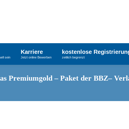
Karriere
kostenlose Registrierun
ell sein
Jetzt online Bewerben
zeitlich begrenzt
s Premiumgold – Paket der BBZ– Verlag